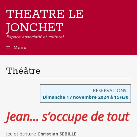
THEATRE LE
JONCHET
Espace associatif et culturel
Menu
Aller
au
contenu
Théâtre
principal
RESERVATIONS :
Dimanche 17 novembre 2024 à 15H30
Jean… s’occupe de tout
Jeu et écriture
Christian SEBILLE