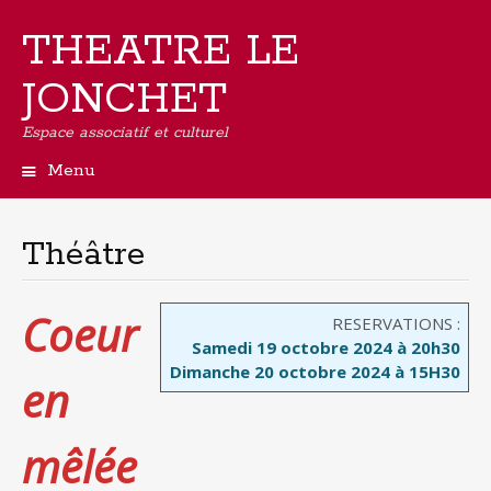
THEATRE LE
JONCHET
Espace associatif et culturel
Menu
Aller
au
contenu
Théâtre
principal
Coeur
RESERVATIONS :
Samedi 19 octobre 2024 à 20h30
Dimanche 20 octobre 2024 à 15H30
en
mêlée