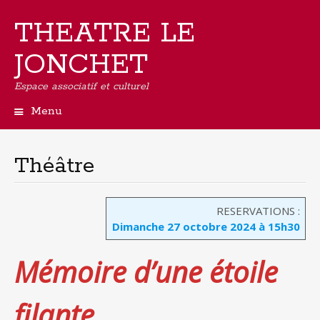
THEATRE LE
JONCHET
Espace associatif et culturel
Menu
Aller
au
contenu
Théâtre
principal
RESERVATIONS :
Dimanche 27 octobre 2024 à
15h30
Mémoire d’une étoile
filante