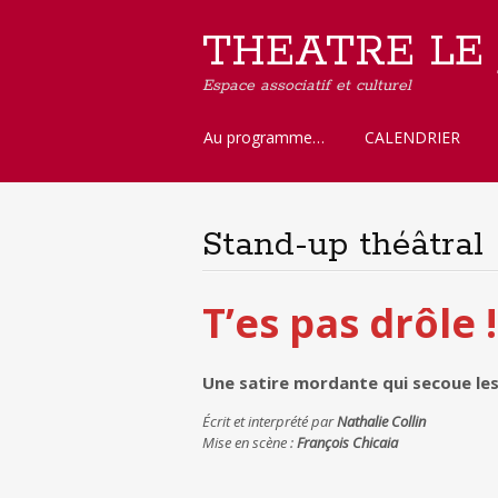
THEATRE LE
Espace associatif et culturel
Aller
Au programme…
CALENDRIER
au
contenu
principal
Stand-up théâtral
T’es pas drôle !
Une satire mordante qui secoue le
Écrit et interprété par
Nathalie Collin
Mise en scène :
François Chicaia