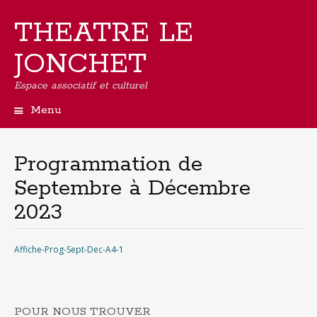
THEATRE LE
JONCHET
Espace associatif et culturel
Menu
Aller
au
contenu
Programmation de
principal
Septembre à Décembre
2023
Affiche-Prog-Sept-Dec-A4-1
POUR NOUS TROUVER