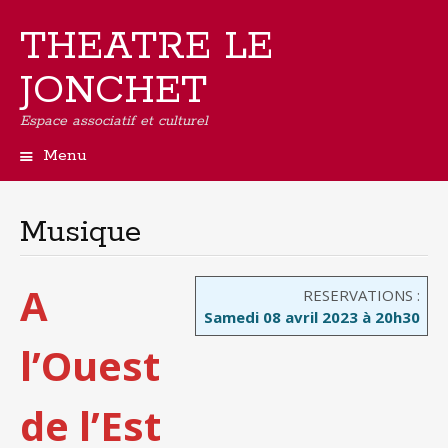
THEATRE LE
JONCHET
Espace associatif et culturel
Menu
Aller
au
contenu
Musique
principal
A
RESERVATIONS :
Samedi 08 avril 2023 à 20h30
l’Ouest
de l’Est