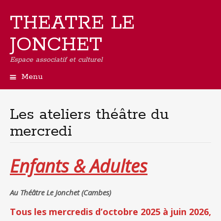
THEATRE LE
JONCHET
Espace associatif et culturel
Menu
Aller
au
contenu
Les ateliers théâtre du
principal
mercredi
Enfants & Adultes
Au Théâtre Le Jonchet (Cambes)
Tous les mercredis d’octobre 2025 à juin 2026,