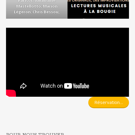
Parisot, Amandine
Mastellotto,
Marion
Légeron
,
Chris Bessou,
Réservation…
POUR NOUS TROUVER