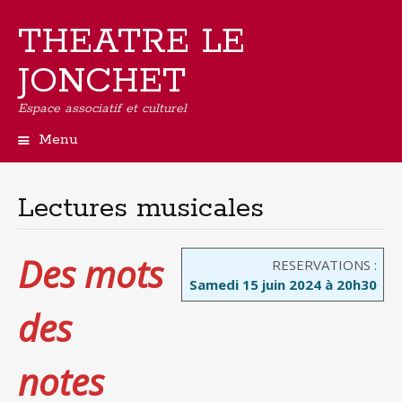
THEATRE LE
JONCHET
Espace associatif et culturel
Menu
Aller
au
contenu
Lectures musicales
principal
Des mots
RESERVATIONS :
Samedi 15 juin 2024 à 20h30
des
notes