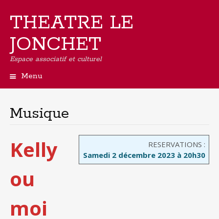
THEATRE LE
JONCHET
Espace associatif et culturel
Menu
Aller
au
contenu
Musique
principal
Kelly
RESERVATIONS :
Samedi 2 décembre 2023 à 20h30
ou
moi