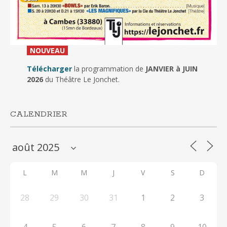
_
NOUVEAU
_
Télécharger
la programmation de
JANVIER à JUIN
2026
du Théâtre Le Jonchet.
CALENDRIER
L
M
M
J
V
S
D
28
29
30
31
1
2
3