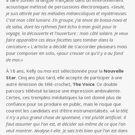
à faire sonner la langue française dans un environnement
acoustique métissé de percussions électroniques.
«Seule,
je suis attirée par les mélodies mélancoliques et mystérieuses.
C’est mon côté lunaire. En groupe, j’ai envie de bossa-nova et
de salsa, dont les rythmes font écho à mon goût pour le
voyage, la découverte et l’ouverture : mon côté solaire. Je veux
faire apparaître ces deux facettes sans tomber dans la
caricature.»
L’artiste a décidé de s’accorder plusieurs mois
pour composer en solo,
«pour creuser ce qu’il y a au fond
de moi.»
À 18 ans, Kelly ou moi est sélectionnée pour la
Nouvelle
Star
. Cinq ans plus tard, elle accepte de participer à une
autre émission de télé-crochet,
The Voice
. Ce double
parcours télévisé lui laisse une impression ambivalente.
Certes, ces tremplins médiatiques lui ont donné plus de
confiance pour se produire en public, mais le risque que
courent les candidats est d’être instrumentalisés.
«A la télé,
il n’y a plus grand chose de spontané, c’est plutôt artificiel. Il
faut assumer qui l’on est, et décider soi-même de ce que l’on
veut montrer. Analyse-t-elle. Je sais très bien que l’on est dans