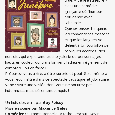
crue. « Veillée Funèbre »,
c’est une comédie
grinçante où l’humour
noir danse avec
l’absurde.
Que se passe-t-il quand
les convenances éclatent
et que les langues se
délient ? Un tourbillon de
répliques acérées, des
non-dits qui explosent, et une galerie de personnages
hauts en couleur qui transforment l’adieu en règlement de
comptes… ou en farce !
Préparez-vous à rire, à être surpris et peut-être même à
vous reconnaître dans ce spectacle caustique et jubilatoire.
Venez vivre une veillée dont vous ne sortirez pas
indemnes… mais sûrement conquis !
Un huis clos écrit par
Guy Foissy
Mise en scène par
Maxence Geley
Comédiens
: Francis Bonnelle, Agathe Lescout, Kevin