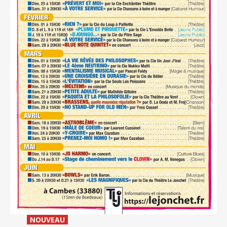
_
NOUVEAU
_