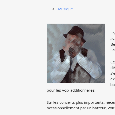
Musique
Il
av
Be
La
Ce
dé
s’
ex
ba
pour les voix additionnelles.
Sur les concerts plus importants, né
occasionnellement par un batteur, voir