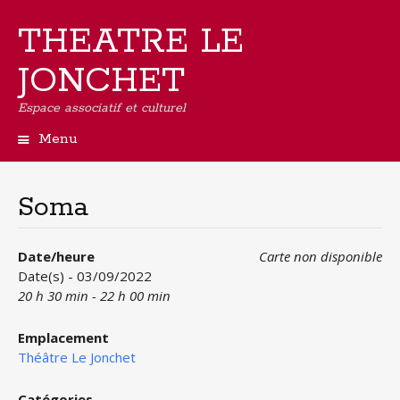
THEATRE LE
JONCHET
Espace associatif et culturel
Menu
Aller
au
contenu
Soma
principal
Date/heure
Carte non disponible
Date(s) - 03/09/2022
20 h 30 min - 22 h 00 min
Emplacement
Théâtre Le Jonchet
Catégories