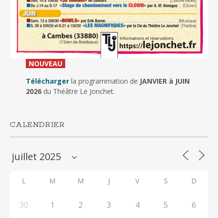
_
NOUVEAU
_
Télécharger
la programmation de
JANVIER à JUIN
2026
du Théâtre Le Jonchet.
CALENDRIER
L
M
M
J
V
S
D
30
1
2
3
4
5
6