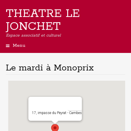
THEATRE LE
JONCHET
Espace associatif et culturel
Menu
Aller
au
contenu
Le mardi à Monoprix
principal
17, impasse du Peyrat - Cambes