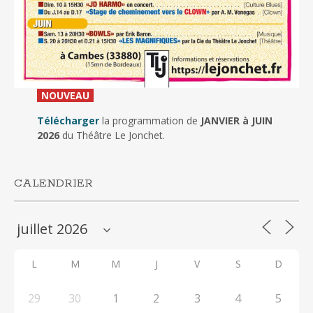
_
NOUVEAU
_
Télécharger
la programmation de
JANVIER à JUIN
2026
du Théâtre Le Jonchet.
CALENDRIER
L
M
M
J
V
S
D
29
30
1
2
3
4
5