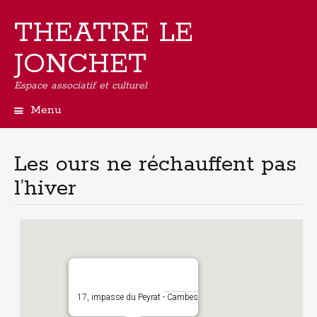
THEATRE LE
JONCHET
Espace associatif et culturel
Menu
Aller
au
contenu
Les ours ne réchauffent pas
principal
l’hiver
17, impasse du Peyrat - Cambes