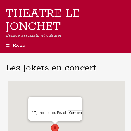
THEATRE LE
JONCHET
Espace associatif et culturel
Menu
Aller
au
contenu
Les Jokers en concert
principal
17, impasse du Peyrat - Cambes