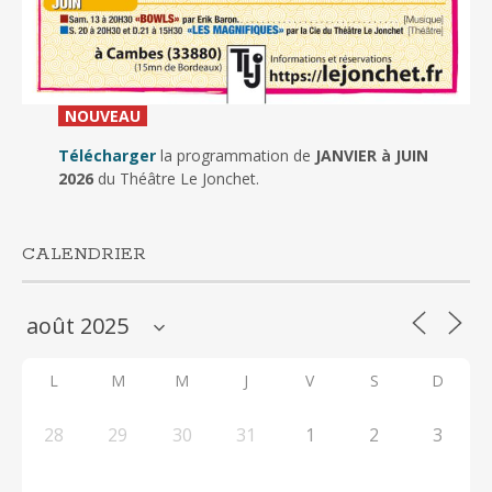
_
NOUVEAU
_
Télécharger
la programmation de
JANVIER à JUIN
2026
du Théâtre Le Jonchet.
CALENDRIER
L
M
M
J
V
S
D
28
29
30
31
1
2
3