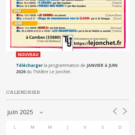
_
NOUVEAU
_
Télécharger
la programmation de
JANVIER à JUIN
2026
du Théâtre Le Jonchet.
CALENDRIER
L
M
M
J
V
S
D