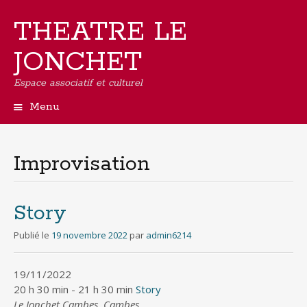
THEATRE LE
JONCHET
Espace associatif et culturel
Menu
Aller
au
contenu
Improvisation
principal
Story
Publié le
19 novembre 2022
par
admin6214
19/11/2022
20 h 30 min - 21 h 30 min
Story
Le Jonchet Cambes, Cambes