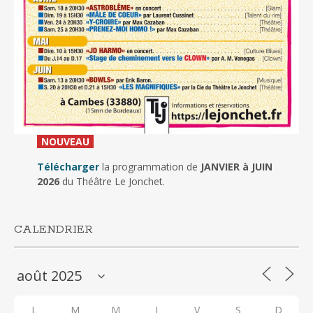
_
NOUVEAU
_
Télécharger
la programmation de
JANVIER à JUIN
2026
du Théâtre Le Jonchet.
CALENDRIER
L
M
M
J
V
S
D