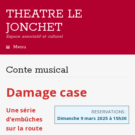
THEATRE LE
JONCHET
Espace associatif et culturel
Menu
Aller
au
contenu
Conte musical
principal
Damage case
Une série
RESERVATIONS :
d’embûches
Dimanche 9 mars 2025 à 15h30
sur la route