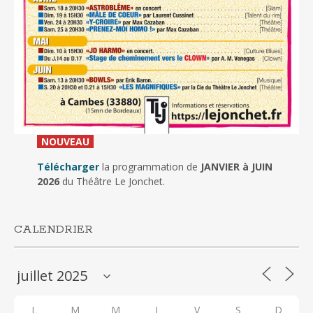
_
NOUVEAU
_
Télécharger
la programmation de
JANVIER à JUIN
2026
du Théâtre Le Jonchet.
CALENDRIER
L
M
M
J
V
S
D