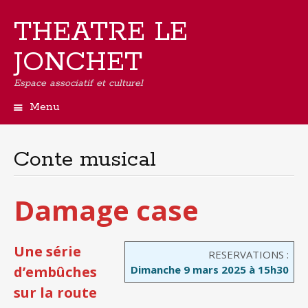
THEATRE LE
JONCHET
Espace associatif et culturel
Menu
Aller
au
contenu
Conte musical
principal
Damage case
Une série
RESERVATIONS :
d’embûches
Dimanche 9 mars 2025 à 15h30
sur la route