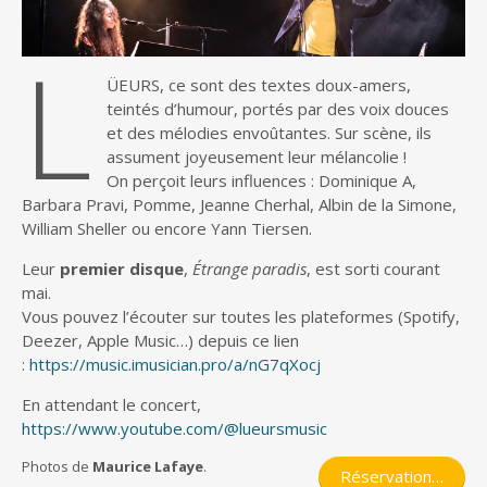
L
ÜEURS, ce sont des textes doux-amers,
teintés d’humour, portés par des voix douces
et des mélodies envoûtantes. Sur scène, ils
assument joyeusement leur mélancolie !
On perçoit leurs influences : Dominique A,
Barbara Pravi, Pomme, Jeanne Cherhal, Albin de la Simone,
William Sheller ou encore Yann Tiersen.
Leur
premier disque
,
Étrange paradis
, est sorti courant
mai.
Vous pouvez l’écouter sur toutes les plateformes (Spotify,
Deezer, Apple Music…) depuis ce lien
:
https://music.imusician.pro/a/nG7qXocj
En attendant le concert,
https://www.youtube.com/@lueursmusic
Photos de
Maurice Lafaye
.
Réservation…