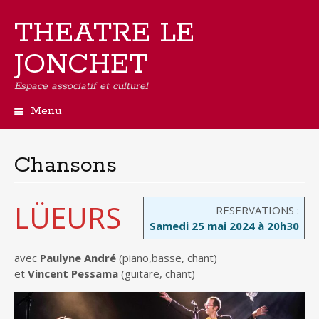
THEATRE LE
JONCHET
Espace associatif et culturel
Menu
Aller
au
contenu
Chansons
principal
LÜEURS
RESERVATIONS :
Samedi 25 mai 2024 à 20h30
avec
Paulyne André
(piano,basse, chant)
et
Vincent Pessama
(guitare, chant)