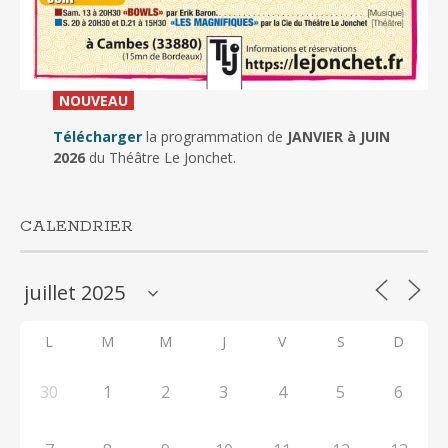
_
NOUVEAU
_
Télécharger
la programmation de
JANVIER à JUIN
2026
du Théâtre Le Jonchet.
CALENDRIER
L
M
M
J
V
S
D
30
1
2
3
4
5
6