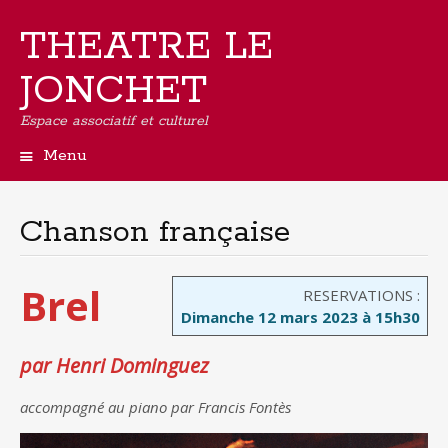
THEATRE LE
JONCHET
Espace associatif et culturel
Menu
Aller
au
contenu
Chanson française
principal
Brel
RESERVATIONS :
Dimanche 12 mars 2023 à 15h30
par Henri Dominguez
accompagné au piano par Francis Fontès