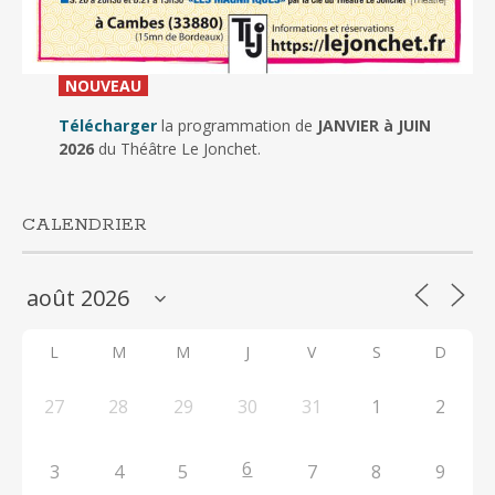
_
NOUVEAU
_
Télécharger
la programmation de
JANVIER à JUIN
2026
du Théâtre Le Jonchet.
CALENDRIER
L
M
M
J
V
S
D
27
28
29
30
31
1
2
6
3
4
5
7
8
9