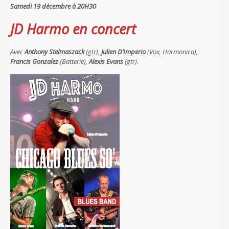
Samedi 19 décembre à 20H30
JD Harmo en concert
Avec
Anthony Stelmaszack
(gtr),
Julien D’Imperio
(Vox, Harmonica),
Francis Gonzalez
(Batterie),
Alexis Evans
(gtr).