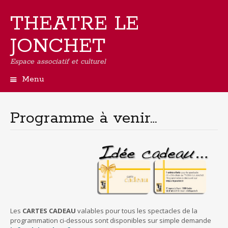
THEATRE LE
JONCHET
Espace associatif et culturel
Menu
Aller
au
contenu
Programme à venir…
principal
Les
CARTES CADEAU
valables pour tous les spectacles de la
programmation ci-dessous sont disponibles sur simple demande