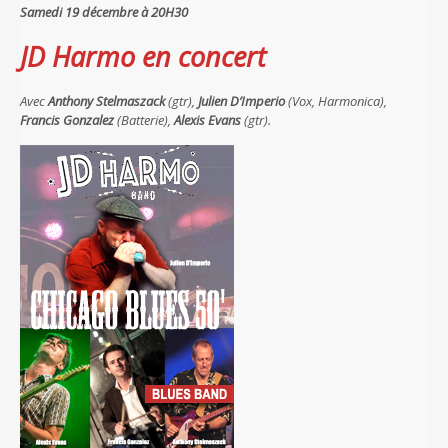
Samedi 19 décembre à 20H30
JD Harmo en concert
Avec
Anthony Stelmaszack
(gtr),
Julien D’Imperio
(Vox, Harmonica),
Francis Gonzalez
(Batterie),
Alexis Evans
(gtr).