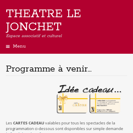
THEATRE LE
JONCHET
Espace associatif et culturel
Menu
Aller
au
contenu
Programme à venir…
principal
Les
CARTES CADEAU
valables pour tous les spectacles de la
programmation ci-dessous sont disponibles sur simple demande