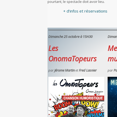
pourtant, le spectacle doit avoir lieu.
+ d’infos et réservations
Dimanche 25 octobre à 15H30
Diman
Les
Me
OnomaTopeurs
mu
par
Jérome Martin
et
Fred Lasnier
par
Pa