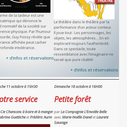
arme de la laideur est une
 satirique qui dénonce le
Le théâtre dans le théâtre par la
 normatif de la société sur
performance d’un acteur-conteur.
arence physique. Par l’humour
Il joue tout : Les personnages, les
absurde, Guy Foissy révèle que
objets, les atmosphères… En en
lérance affichée peut cacher
explorant toujours l’authenticité.
rofonde intolérance.
Dans ce spectacle, toute
ressemblance avec l’imaginaire ne
+ d’infos et réservations
serait que pure réalité!
+ d’infos et réservations
che 11 octobre à 15H30
Dimanche 18 octobre à 16H00
otre service
Petite forêt
 Cie Chansons à boire et à manger
par
La Compagnie L’Envolée Belle
abrina Guettiche
et
Frédéric Aurin
avec
Marie-Noëlle Danel
et
Laurent
Sauvage