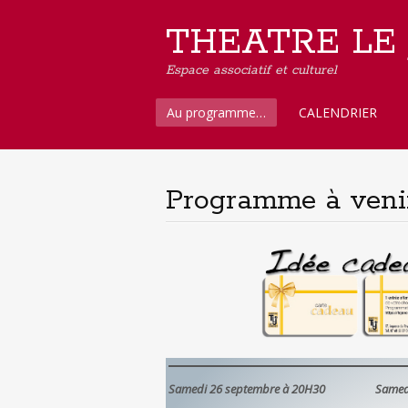
THEATRE LE
Espace associatif et culturel
Aller
Au programme…
CALENDRIER
au
contenu
principal
Programme à veni
Samedi 26 septembre à 20H30
Samed