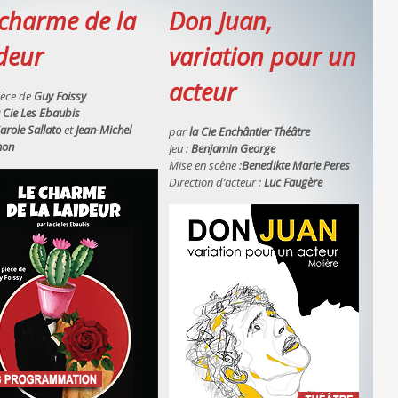
 charme de la
Don Juan,
ideur
variation pour un
acteur
ièce de
Guy Foissy
 Cie Les Ebaubis
arole Sallato
et
Jean-Michel
par
la Cie Enchântier Théâtre
hon
Jeu :
Benjamin George
Mise en scène :
Benedikte Marie Peres
Direction d’acteur :
Luc Faugère