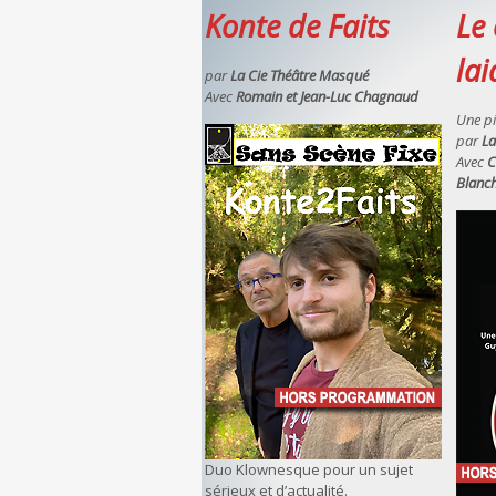
Konte de Faits
Le
la
par
La Cie Théâtre Masqué
Avec
Romain et Jean-Luc Chagnaud
Une p
par
La
Avec
C
Blanc
Duo Klownesque pour un sujet
sérieux et d’actualité.