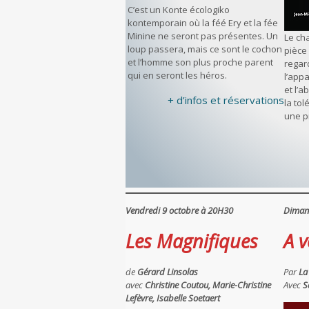
C’est un Konte écologiko
kontemporain où la féé Ery et la fée
Minine ne seront pas présentes. Un
Le ch
loup passera, mais ce sont le cochon
pièce
et l’homme son plus proche parent
regard
qui en seront les héros.
l’app
et l’
+ d’infos et réservations
la to
une p
Vendredi 9 octobre à 20H30
Diman
Les Magnifiques
A v
de
Gérard Linsolas
Par
La
avec
Christine Coutou, Marie-Christine
Avec
S
Lefèvre, Isabelle Soetaert