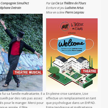
 Compagnie Simul’Act
Par
La Cie
Le Théâtre de l’Ours
téphane Detrain
Ecriture et jeu
Ludivine Artus
Mise en scène
Pierre Lespiau
 fui sa famille maltraitante. Il a
En pleine crise sanitaire, Lise
cueilli par des rats pas assez
effectue un remplacement en tant
és pour le manger. Merci pour
que psychologue dans un EHPAD.
haque année, il fête
Entre tendresse et maltraitance