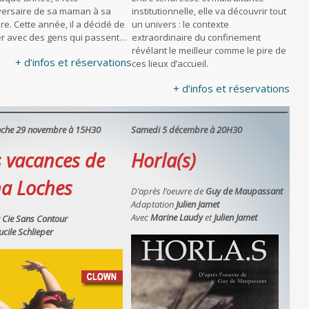
iversaire de sa maman à sa
institutionnelle, elle va découvrir tout
e. Cette année, il a décidé de
un univers : le contexte
ter avec des gens qui passent…
extraordinaire du confinement
révélant le meilleur comme le pire de
+ d’infos et réservations
ces lieux d’accueil.
+ d’infos et réservations
che 29 novembre à 15H30
Samedi 5 décembre à 20H30
s vacances de
Horla(s)
na Loches
D’après l’oeuvre de
Guy de Maupassant
Adaptation
Julien Jamet
Avec
Marine Laudy
et
Julien Jamet
 Cie Sans Contour
ucile Schlieper