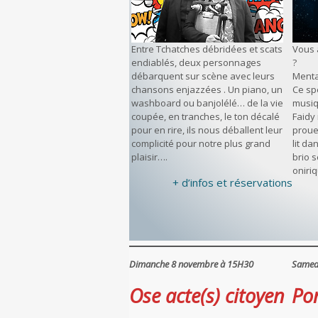
Entre Tchatches débridées et scats
Vous 
endiablés, deux personnages
?
débarquent sur scène avec leurs
Menta
chansons enjazzées . Un piano, un
Ce spe
washboard ou banjolélé… de la vie
musiq
coupée, en tranches, le ton décalé
Faidy 
pour en rire, ils nous déballent leur
proue
complicité pour notre plus grand
lit d
plaisir….
brio 
oniri
+ d’infos et réservations
Dimanche 8 novembre à 15H30
Samed
Ose acte(s) citoyen
Po