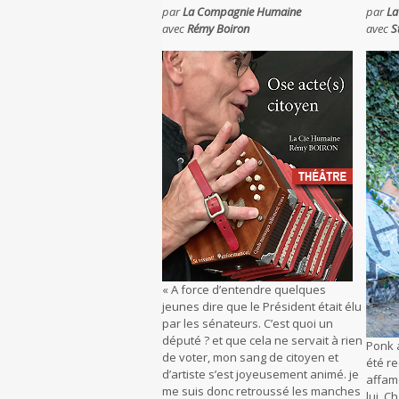
par
La Compagnie Humaine
par
La
avec
Rémy Boiron
avec
S
« A force d’entendre quelques
jeunes dire que le Président était élu
par les sénateurs. C’est quoi un
député ? et que cela ne servait à rien
Ponk a
de voter, mon sang de citoyen et
été re
d’artiste s’est joyeusement animé. je
affam
me suis donc retroussé les manches
lui. C