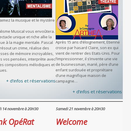
aimez la musique et le mystère
lisme Musical vous envoûtera.
ctacle unique et riche allie la
Après 15 ans d’éloignement, Etienne
ue à la magie mentale. Pascal
croise par hasard Claire, son ex qui
résout un crime, réalise des
vient de rentrer des Etats-Unis. Pour
sses de mémoire incroyables,
l’impressionner, il s’invente une vie
ans vos pensées, interprète avec
de businessman, marié, père d’une
ses compositions mélodiques et
enfant surdouée et propriétaire
ques.
d’une magnifique maison de
+ d’infos et réservations
campagne…
+ d’infos et réservations
i 14 novembre à 20H30
Samedi 21 novembre à 20H30
nk OpéRat
Welcome